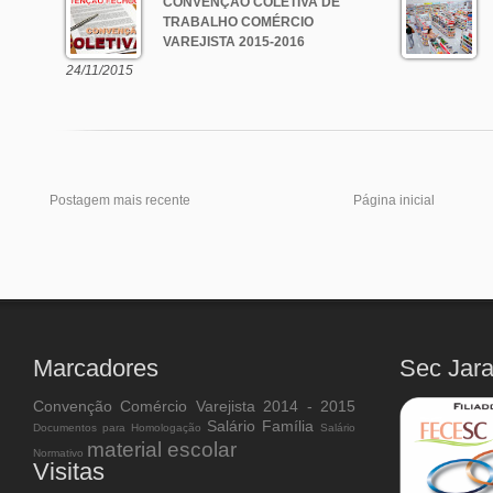
CONVENÇÃO COLETIVA DE
TRABALHO COMÉRCIO
VAREJISTA 2015-2016
24/11/2015
Postagem mais recente
Página inicial
Marcadores
Sec Jar
Convenção Comércio Varejista 2014 - 2015
Salário Família
Documentos para Homologação
Salário
material escolar
Normativo
Visitas