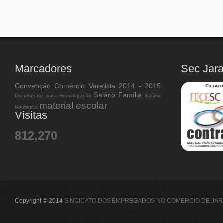
Marcadores
Sec Jar
Convenção Comércio Varejista 2014 - 2015
Salário Família
Documentos para Homologação
Salário
material escolar
Normativo
Visitas
812,270
Copyright © 2014
SINDICATO DOS EMPREGADOS NO COMÉRCIO DE JAR