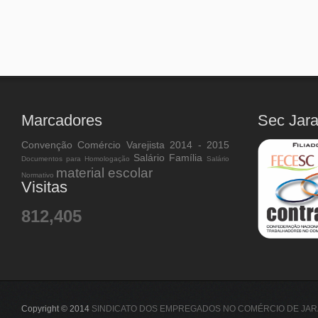
Marcadores
Sec Jar
Convenção Comércio Varejista 2014 - 2015
Salário Família
Documentos para Homologação
Salário
material escolar
Normativo
Visitas
812,405
Copyright © 2014
SINDICATO DOS EMPREGADOS NO COMÉRCIO DE JAR