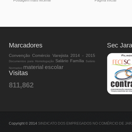
Postagem mais recente
Página inicial
Marcadores
Sec Jar
Convenção Comércio Varejista 2014 - 2015
Salário Família
Documentos para Homologação
Salário
material escolar
Normativo
Visitas
811,862
Copyright © 2014
SINDICATO DOS EMPREGADOS NO COMÉRCIO DE JAR