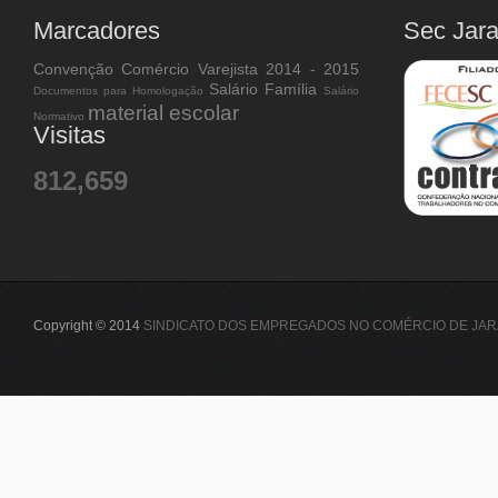
Marcadores
Sec Jar
Convenção Comércio Varejista 2014 - 2015
Salário Família
Documentos para Homologação
Salário
material escolar
Normativo
Visitas
812,659
Copyright © 2014
SINDICATO DOS EMPREGADOS NO COMÉRCIO DE JAR