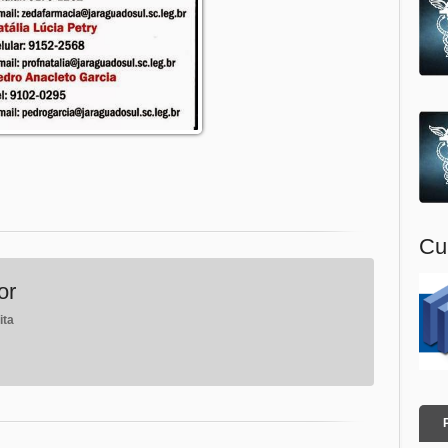
Cu
or
ita