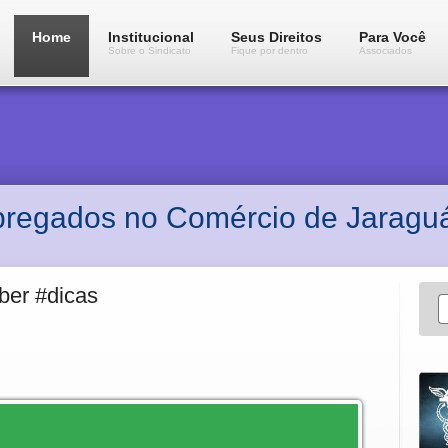
Home
Institucional
Seus Direitos
Para Você
Sobre o Sindicato
Fique por dentro
Associados
pregados no Comércio de Jaraguá
ber #dicas